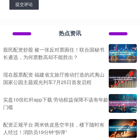
提交评论
热点资讯
股民配资炒股 被一张反对票困住！联合国秘书
长遴选，为何票数高却不能胜出？
现在股票配资 福建省文旅厅推动打造的武夷山
国家公园主题观光列车7月25日首发启程
实盘10倍杠杆app下载 劳动权益保障不该有年龄
门槛
配资正规平台 两米铁皮悬空半挂，楼下随时有
人经过！消防员19分钟“拆弹”