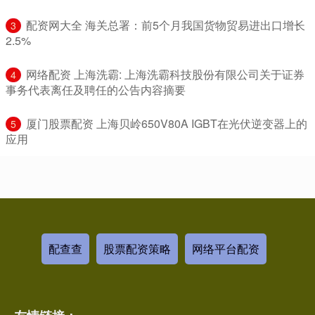
​配资网大全 海关总署：前5个月我国货物贸易进出口增长
3
2.5%
​网络配资 上海洗霸: 上海洗霸科技股份有限公司关于证券
4
事务代表离任及聘任的公告内容摘要
​厦门股票配资 上海贝岭650V80A IGBT在光伏逆变器上的
5
应用
配查查
股票配资策略
网络平台配资