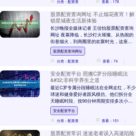
分类：配查查
查看：178
股票配资查询网址 不止烟花夜宵！解
锁星城夜生活新体验
长沙晚报全媒体记者 王佳怡股票配资查询
网址 夜幕降临，长沙灯火璀璨。从热闹的
街巷烟火，到商圈里的欢聚时光，这座城
市的夜晚总有让人停留的理由。而在距离
股票配资查询网址
喧嚣不远的一....
分类：配查查
查看：74
安全配资平台 照搬C罗分段睡眠法
&#32;非科学养生之道
最近C罗专属分段睡眠法在全网走红，不少
球迷和健身爱好者跟风模仿。他们拆分全
天睡眠时段、按90分钟周期安排多次小
憩、卧室加装信号屏蔽设备、睡前彻底隔
安全配资平台
绝电子屏幕，都....
分类：配查查
查看：151
股票配资常识 迷途老者误入高速陷险