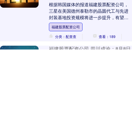
根据韩国媒体的报道福建股票配资公司，
三星在美国德州泰勒市的晶圆代工与先进
封装基地投资规模将进一步提升，有望突
破500亿美元，而这背后却竟然有老对手苹
福建股票配资公司
果的助力。 ....
分类：配查查
查看：189
福建股票配资公司 四川成渝：8月8日
获融资买入379.56万元
福建股票配资公司 同花顺（300033）数据
中心显示，四川成渝（601107）8月8日获
融资买入379.56万元，占当日买入金额的
22.76%，当前融资余额53....
福建股票配资公司
分类：配查查
查看：226
福建股票配资公司 江西省首单认股权
登记业务落地
8月4日，江西联合股权交易中心首单认股
权登记托管业务成功落地，登记标的企业