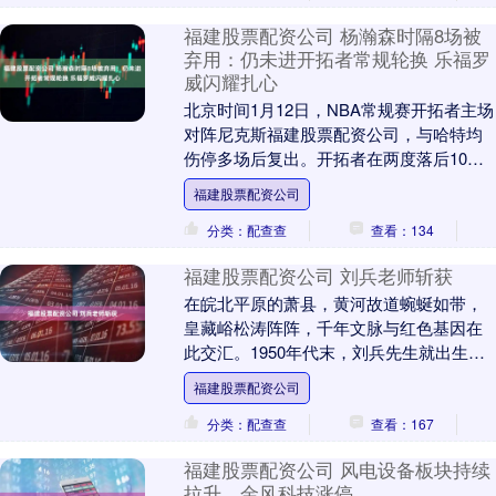
的肠胃弱完全不一....
福建股票配资公司 杨瀚森时隔8场被
弃用：仍未进开拓者常规轮换 乐福罗
威闪耀扎心
北京时间1月12日，NBA常规赛开拓者主场
对阵尼克斯福建股票配资公司，与哈特均
伤停多场后复出。开拓者在两度落后10分
情况下，逐步反扑在末节开局一波流反超
福建股票配资公司
比分，尼....
分类：配查查
查看：134
福建股票配资公司 刘兵老师斩获
在皖北平原的萧县，黄河故道蜿蜒如带，
皇藏峪松涛阵阵，千年文脉与红色基因在
此交汇。1950年代末，刘兵先生就出生在
这片厚重而奋进的土地上。他是上世纪70
福建股票配资公司
年代前期参....
分类：配查查
查看：167
福建股票配资公司 风电设备板块持续
拉升，金风科技涨停