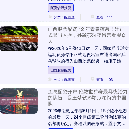
旗下证券信息门户（SEIBro）的数据显
配资炒股投资
示，截至....
分类：配查查
查看：141
山西股票配资 12 年青春落幕！她正
式退出国乒，孙颖莎深夜留言看哭众
人
在2026年5月份13日这一天，国家乒乓球女
运动员孙铭阳正式地做出宣布退出国家乒
乓球队的行为山西股票配资，结束了她自
己从2014年开始一直到2026年为止的12....
山西股票配资
分类：配查查
查看：103
免息配资开户 伦敦世乒赛最具统治力
的队伍，是王楚钦孙颖莎领衔的中国
队
2026年伦敦世锦赛5月1日，1B阶段小组赛
的最后一天，24个晋级第二阶段淘汰赛的
名额将确定。赛程以图表形式，置于文