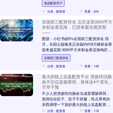
中。中国队的比赛，1A阶段小组赛，将在5
免息配资开户
月2....
分类：配查查
查看：204
全国前三配资排名 北京这里3000平方
米郁金香花海，已迎来最佳观赏期
——
图源：小红书@5%全国前三配资排名 四
月，长阳公园春意正浓园内约9万株郁金香
迎来盛花期 3000平方米郁金香花海绚烂绽
放 为市民献上一场免费的春日视觉盛宴 图
全国前三配资排名
源....
分类：配查查
查看：148
最大的线上实盘配资平台 溃疡性结肠
炎不仅仅是肠胃弱，身体这4个变化，
尽早干预
不少人把溃疡性结肠炎当成普通肠胃弱，
觉得拉拉肚子、肚子不舒服，吃点养胃的
东西调理一下就好最大的线上实盘配资平
台，其实这是一种慢性肠道炎症，和单纯
分类：配查查
查看：118