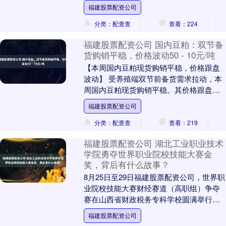
去埃及旅游，去坐热气球，在旅游期间，
福建股票配资公司
她突然获得了....
分类：配查查
查看：224
福建股票配资公司 国内豆粕：双节备
货购销平稳，价格波动50 - 10元/吨
【本周国内豆粕现货购销平稳，价格跟盘
波动】 受养殖端双节前备货需求拉动，本
周国内豆粕现货购销平稳。其价格跟盘波
动，且跌幅小于期货价格。 8月26日，沿
福建股票配资公司
海地区43....
分类：配查查
查看：219
福建股票配资公司 湖北工业职业技术
学院勇夺世界职业院校技能大赛金
奖，背后有什么故事？
8月25日至29日福建股票配资公司，世界职
业院校技能大赛财经赛道（高职组）争夺
赛在山西省财政税务专科学校圆满举行。
这是一场汇聚了来自206支优秀代表队的财
福建股票配资公司
经领域....