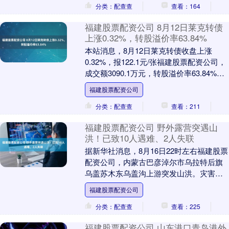
分类：配查查
查看：164
福建股票配资公司 8月12日莱克转债
上涨0.32%，转股溢价率63.84%
本站消息，8月12日莱克转债收盘上涨
0.32%，报122.1元/张福建股票配资公司，
成交额3090.1万元，转股溢价率63.84%。
资料显示，莱克转债信用级别....
福建股票配资公司
分类：配查查
查看：211
福建股票配资公司 野外露营突遇山
洪！已致10人遇难、2人失联
据新华社消息，8月16日22时左右福建股票
配资公司，内蒙古巴彦淖尔市乌拉特后旗
乌盖苏木东乌盖沟上游突发山洪。灾害发
生后，当地组织应急管理、公安、消防、
福建股票配资公司
自然资源、....
分类：配查查
查看：225
福建股票配资公司 山东港口青岛港外