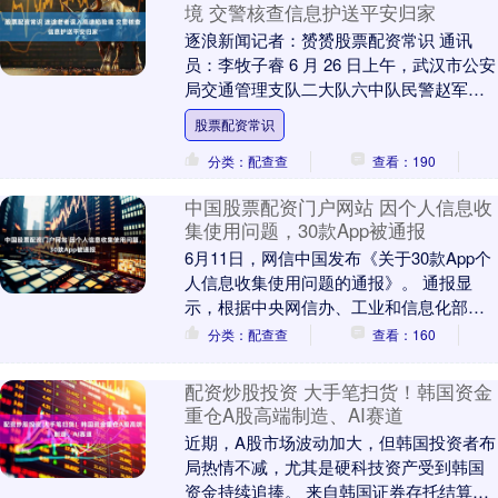
境 交警核查信息护送平安归家
逐浪新闻记者：赟赟股票配资常识 通讯
员：李牧子睿 6 月 26 日上午，武汉市公安
局交通管理支队二大队六中队民警赵军、
张洁开展武大高速路面巡逻，车辆行至武
股票配资常识
大向 ....
分类：配查查
查看：190
中国股票配资门户网站 因个人信息收
集使用问题，30款App被通报
6月11日，网信中国发布《关于30款App个
人信息收集使用问题的通报》。 通报显
示，根据中央网信办、工业和信息化部、
公安部联合发布的《关于开展2026年个人
分类：配查查
查看：160
信息....
配资炒股投资 大手笔扫货！韩国资金
重仓A股高端制造、AI赛道
近期，A股市场波动加大，但韩国投资者布
局热情不减，尤其是硬科技资产受到韩国
资金持续追捧。 来自韩国证券存托结算院