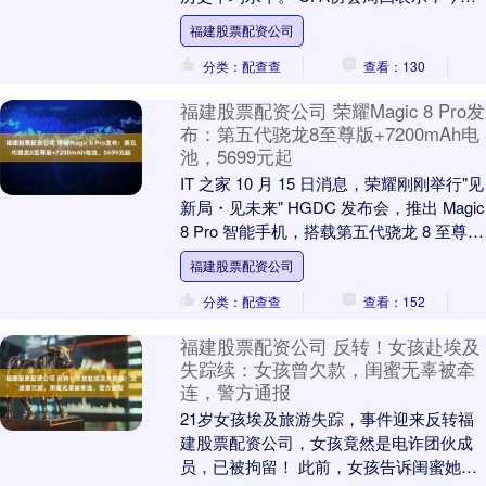
月有50%考生通过三级考试，比例高于2
福建股票配资公司
月....
分类：配查查
查看：130
福建股票配资公司 荣耀Magic 8 Pro发
布：第五代骁龙8至尊版+7200mAh电
池，5699元起
IT 之家 10 月 15 日消息，荣耀刚刚举行"见
新局・见未来" HGDC 发布会，推出 Magic
8 Pro 智能手机，搭载第五代骁龙 8 至尊版
芯片、5....
福建股票配资公司
分类：配查查
查看：152
福建股票配资公司 反转！女孩赴埃及
失踪续：女孩曾欠款，闺蜜无辜被牵
连，警方通报
21岁女孩埃及旅游失踪，事件迎来反转福
建股票配资公司，女孩竟然是电诈团伙成
员，已被拘留！ 此前，女孩告诉闺蜜她要