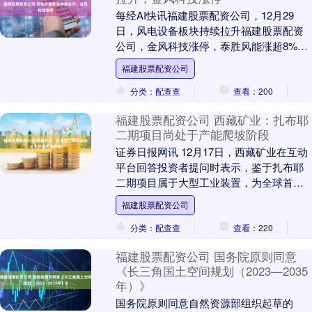
每经AI快讯福建股票配资公司，12月29
日，风电设备板块持续拉升福建股票配资
公司，金风科技涨停，泰胜风能涨超8%，
双一科技、振江股份、明阳智能、大金重
福建股票配资公司
工跟涨。....
分类：配查查
查看：200
福建股票配资公司 西藏矿业：扎布耶
二期项目尚处于产能爬坡阶段
证券日报网讯 12月17日，西藏矿业在互动
平台回答投资者提问时表示，鉴于扎布耶
二期项目属于大型工业装置，为全球首套
采用“膜分离+MVR”工艺的盐湖提锂工程，
福建股票配资公司
虽然....
分类：配查查
查看：220
福建股票配资公司 国务院原则同意
《长三角国土空间规划（2023—2035
年）》
国务院原则同意自然资源部组织起草的