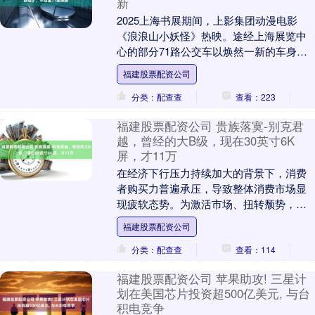
新
2025上海书展期间，上影集团动漫电影
《浪浪山小妖怪》热映。途经上海展览中
心的部分71路公交车以焕然一新的车身主
题设计，生动呈现上海书展吉祥物“逗点”与
福建股票配资公司
电影IP....
分类：配查查
查看：223
福建股票配资公司 贵族落寞-别克君
越，曾经的大B级，现在30英寸6K
屏，才11万
在经济下行压力持续加大的背景下，消费
者购买力普遍承压，导致整体消费市场显
现疲软态势。为激活市场、扭转颓势，众
多汽车制造商主动实施大幅降价策略，使
福建股票配资公司
主流车型成交价跌....
分类：配查查
查看：114
福建股票配资公司 苹果助攻! 三星计
划在美国芯片投资超500亿美元, 与台
积电竞争