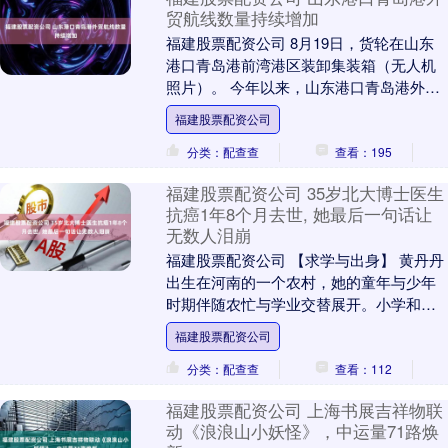
贸航线数量持续增加
福建股票配资公司 8月19日，货轮在山东
港口青岛港前湾港区装卸集装箱（无人机
照片）。 今年以来，山东港口青岛港外贸
航线数量持续增加，截至7月底，新增13条
福建股票配资公司
集装箱....
分类：配查查
查看：195
福建股票配资公司 35岁北大博士医生
抗癌1年8个月去世, 她最后一句话让
无数人泪崩
福建股票配资公司 【求学与出身】 黄丹丹
出生在河南的一个农村，她的童年与少年
时期伴随农忙与学业交替展开。小学和初
中阶段，她依靠村镇有限的教育资源完成
福建股票配资公司
基础课程，同....
分类：配查查
查看：112
福建股票配资公司 上海书展吉祥物联
动《浪浪山小妖怪》，中运量71路焕