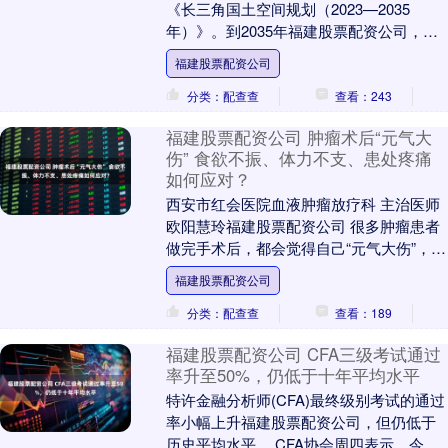
《长三角国土空间规划（2023—2035
年）》。到2035年福建股票配资公司，长
三角耕地保有量不低于16148万亩福建股票
福建股票配资公司
配资....
分类：配查查
查看：243
福建股票配资公司 肿瘤术后“元气大
伤” 食欲不振、体力不支、患处疼痛
如何应对？
西安市红会医院血液肿瘤放疗科 主治医师
欧阳慧玲福建股票配资公司 很多肿瘤患者
做完手术后，都会觉得自己“元气大伤”，经
常出现没胃口吃饭、浑身没力气、伤口疼
福建股票配资公司
这些情....
分类：配查查
查看：189
福建股票配资公司 CFA三级考试通过
率升至50%，仍低于十年平均水平
特许金融分析师(CFA)最终级别考试的通过
率小幅上升福建股票配资公司，但仍低于
历史平均水平。 CFA协会周四表示，今年8