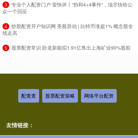
​专业个人配资门户 壹快评丨“协和4+4事件”，须尽快给公
3
众一个回应
​炒股配资开户知识网 美股异动 | 比特币涨超1% 概念股全
4
线走高
​股票配资常识 卧龙新能拟1.91亿售出上海矿业90%股权
5
配查查
股票配资策略
网络平台配资
友情链接：